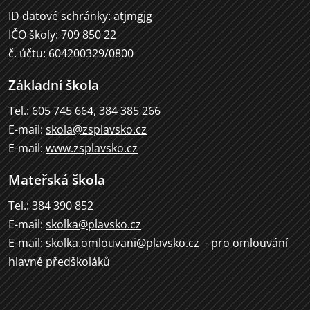
ID datové schránky: atjmgjg
IČO školy: 709 850 22
č. účtu: 604200329/0800
Základní škola
Tel.: 605 745 664, 384 385 266
E-mail:
skola@zsplavsko.cz
E-mail:
www.zsplavsko.cz
Mateřská škola
Tel.: 384 390 852
E-mail:
skolka@plavsko.cz
E-mail:
skolka.omlouvani@plavsko.cz
- pro omlouvání
hlavně předškoláků