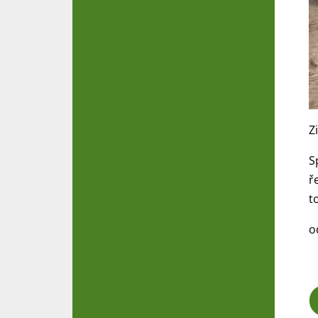
Z
S
ř
t
o