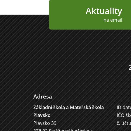
Aktuality
na email
Adresa
Základní škola a Mateřská škola
ID dat
Plavsko
IČO šk
Plavsko 39
č. účt