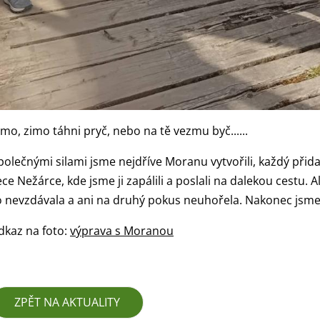
imo, zimo táhni pryč, nebo na tě vezmu byč......
polečnými silami jsme nejdříve Moranu vytvořili, každý přidal 
ece Nežárce, kde jsme ji zapálili a poslali na dalekou cestu
o nevzdávala a ani na druhý pokus neuhořela. Nakonec jsme ji
dkaz na foto:
výprava s Moranou
ZPĚT NA AKTUALITY