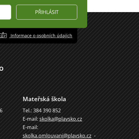
PŘIHLÁSIT
Informace o osobních údajích
o
Mateřská škola
66
Tel.: 384 390 852
E-mail:
skolka@plavsko.cz
E-mail:
skolka.omlouvani@plavsko.cz
-