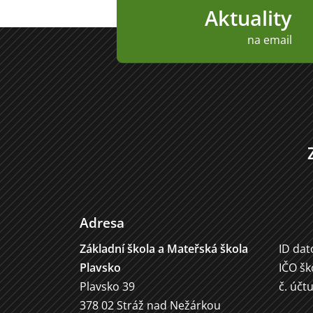
Aktuality
na email
Adresa
Základní škola a Mateřská škola
ID dat
Plavsko
IČO šk
Plavsko 39
č. účt
378 02 Stráž nad Nežárkou