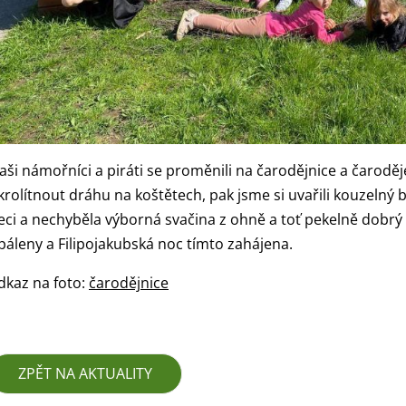
aši námořníci a piráti se proměnili na čarodějnice a čaroděj
krolítnout dráhu na koštětech, pak jsme si uvařili kouzelný 
eci a nechyběla výborná svačina z ohně a toť pekelně dobrý
páleny a Filipojakubská noc tímto zahájena.
dkaz na foto:
čarodějnice
ZPĚT NA AKTUALITY