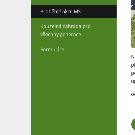
Proběhlé akce MŠ
Kouzelná zahrada pro
všechny generace
Formuláře
N
p
p
u
o