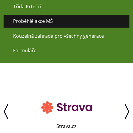
Třída Krtečci
Proběhlé akce MŠ
Kouzelná zahrada pro všechny generace
Formuláře
Strava.cz