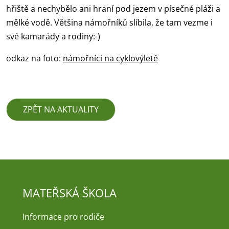
hřiště a nechybělo ani hraní pod jezem v písečné pláži a
mělké vodě. Většina námořníků slíbila, že tam vezme i
své kamarády a rodiny:-)
odkaz na foto:
námořníci na cyklovýletě
ZPĚT NA AKTUALITY
MATEŘSKÁ ŠKOLA
Informace pro rodiče