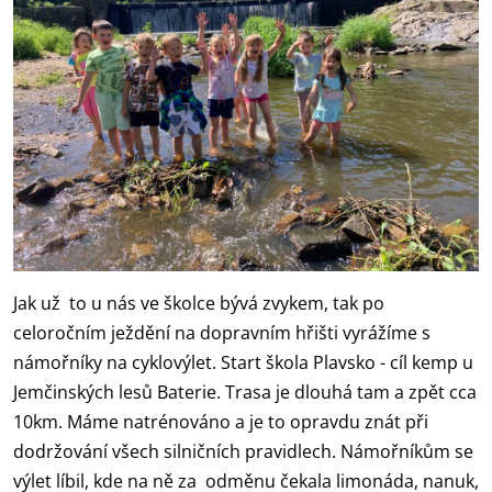
Jak už to u nás ve školce bývá zvykem, tak po
celoročním ježdění na dopravním hřišti vyrážíme s
námořníky na cyklovýlet. Start škola Plavsko - cíl kemp u
Jemčinských lesů Baterie. Trasa je dlouhá tam a zpět cca
10km. Máme natrénováno a je to opravdu znát při
dodržování všech silničních pravidlech. Námořníkům se
výlet líbil, kde na ně za odměnu čekala limonáda, nanuk,