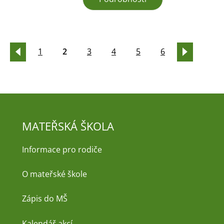
1
2
3
4
5
6
MATEŘSKÁ ŠKOLA
Informace pro rodiče
O mateřské škole
Zápis do MŠ
Kalendář akcí