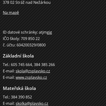
378 02 Stráž nad Nežárkou
Na mapě
ID datové schránky: atjmgjg
IČO školy: 709 850 22
č. účtu: 604200329/0800
Základní škola
Tel.: 605 745 664, 384 385 266
E-mail:
skola@zsplavsko.cz
E-mail:
www.zsplavsko.cz
Mateřská škola
Tel.: 384 390 852
E-mail:
skolka@plavsko.cz