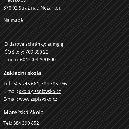
Plavsko 39
378 02 Stráž nad Nežárkou
Na mapě
ID datové schránky: atjmgjg
IČO školy: 709 850 22
č. účtu: 604200329/0800
Základní škola
Tel.: 605 745 664, 384 385 266
E-mail:
skola@zsplavsko.cz
E-mail:
www.zsplavsko.cz
Mateřská škola
Tel.: 384 390 852