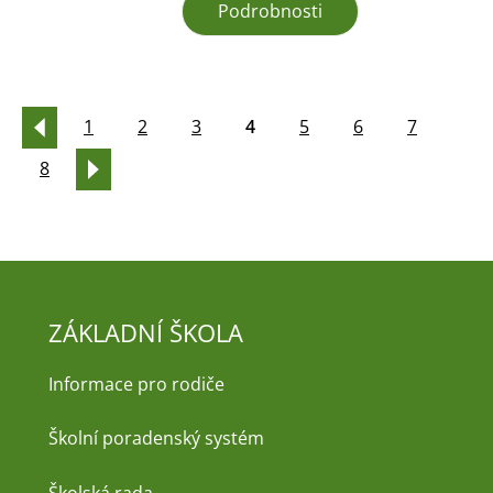
Podrobnosti
1
2
3
4
5
6
7
8
ZÁKLADNÍ ŠKOLA
Informace pro rodiče
Školní poradenský systém
Školská rada