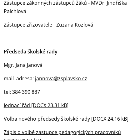
Zástupce zákonných zástupců žáků - MVDr. Jindřiška
Paichlová
Zástupce zřizovatele - Zuzana Kozlová
Předseda školské rady
Mgr. Jana Janová
mail. adresa:
jannova@zsplavsko.cz
tel: 384 390 887
Jednací řád [DOCX 23.31 kB]
Volba nového předsedy školské rady [DOCX 24.16 kB]
Zápis o volbě zástupce pedagogických pracovníků