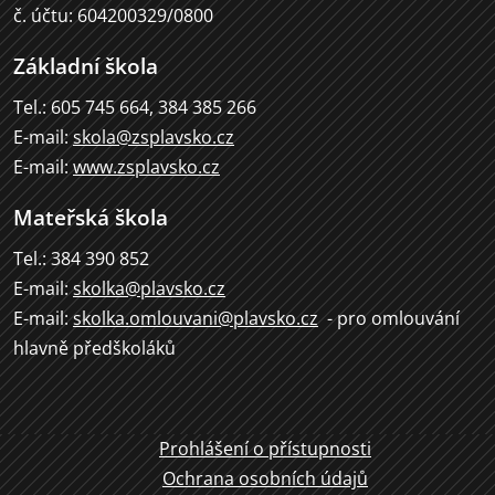
č. účtu: 604200329/0800
Základní škola
Tel.: 605 745 664, 384 385 266
E-mail:
skola@zsplavsko.cz
E-mail:
www.zsplavsko.cz
Mateřská škola
Tel.: 384 390 852
E-mail:
skolka@plavsko.cz
E-mail:
skolka.omlouvani@plavsko.cz
- pro omlouvání
hlavně předškoláků
Prohlášení o přístupnosti
Ochrana osobních údajů