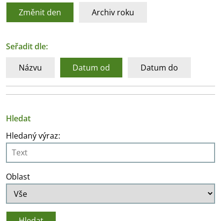
Změnit den
Archiv roku
Seřadit dle:
Názvu
Datum od
Datum do
Hledat
Hledaný výraz:
Oblast