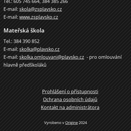
Tel.: 605 745 664, 384 385 266
E-mail:
skola@zsplavsko.cz
E-mail:
www.zsplavsko.cz
Mateřská škola
Tel.: 384 390 852
E-mail:
skolka@plavsko.cz
E-mail:
skolka.omlouvani@plavsko.cz
- pro omlouvání
hlavně předškoláků
Prohlášení o přístupnosti
Ochrana osobních údajů
Kontakt na administrátora
Vyrobeno v
Origine
2024