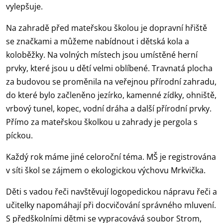
vylepšuje.
Na zahradě před mateřskou školou je dopravní hřiště
se značkami a můžeme nabídnout i dětská kola a
koloběžky. Na volných místech jsou umístěné herní
prvky, které jsou u dětí velmi oblíbené. Travnatá plocha
za budovou se proměnila na veřejnou přírodní zahradu,
do které bylo začleněno jezírko, kamenné zídky, ohniště,
vrbový tunel, kopec, vodní dráha a další přírodní prvky.
Přímo za mateřskou školkou u zahrady je pergola s
píckou.
Každý rok máme jiné celoroční téma. MŠ je registrována
v síti škol se zájmem o ekologickou výchovu Mrkvička.
Děti s vadou řeči navštěvují logopedickou nápravu řeči a
učitelky napomáhají při docvičování správného mluvení.
S předškolními dětmi se vypracovává soubor Strom,