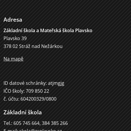
Adresa
Základní škola a Mateřská škola Plavsko
Plavsko 39
378 02 Stráž nad Nežárkou
Na mapě
ID datové schránky: atjmgjg
IČO školy: 709 850 22
č. účtu: 604200329/0800
Základní škola
Tel.: 605 745 664, 384 385 266
E-mail:
skola@zsplavsko.cz