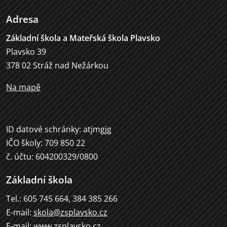
Adresa
Základní škola a Mateřská škola Plavsko
Plavsko 39
378 02 Stráž nad Nežárkou
Na mapě
ID datové schránky: atjmgjg
IČO školy: 709 850 22
č. účtu: 604200329/0800
Základní škola
Tel.: 605 745 664, 384 385 266
E-mail:
skola@zsplavsko.cz
E-mail:
www.zsplavsko.cz