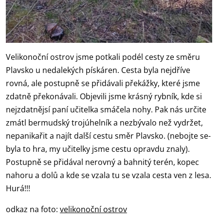
Velikonoční ostrov jsme potkali podél cesty ze směru
Plavsko u nedalekých pískáren. Cesta byla nejdříve
rovná, ale postupně se přidávali překážky, které jsme
zdatně překonávali. Objevili jsme krásný rybník, kde si
nejzdatnějsí paní učitelka smáčela nohy. Pak nás určite
zmátl bermudský trojúhelník a nezbývalo než vydržet,
nepanikařit a najít další cestu směr Plavsko. (nebojte se-
byla to hra, my učitelky jsme cestu opravdu znaly).
Postupně se přidával nerovný a bahnitý terén, kopec
nahoru a dolů a kde se vzala tu se vzala cesta ven z lesa.
Hurá!!!
odkaz na foto:
velikonoční ostrov