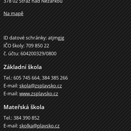
378 02 Stráž nad Nežárkou
Na mapě
ID datové schránky: atjmgjg
IČO školy: 709 850 22
č. účtu: 604200329/0800
Základní škola
Tel.: 605 745 664, 384 385 266
E-mail:
skola@zsplavsko.cz
E-mail:
www.zsplavsko.cz
Mateřská škola
Tel.: 384 390 852
E-mail:
skolka@plavsko.cz