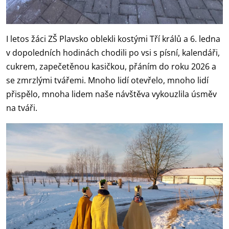
I letos žáci ZŠ Plavsko oblekli kostými Tří králů a 6. ledna
v dopoledních hodinách chodili po vsi s písní, kalendáři,
cukrem, zapečetěnou kasičkou, přáním do roku 2026 a
se zmrzlými tvářemi. Mnoho lidí otevřelo, mnoho lidí
přispělo, mnoha lidem naše návštěva vykouzlila úsměv
na tváři.