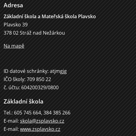
Adresa
Základní škola a Mateřská škola Plavsko
Plavsko 39
378 02 Stráž nad Nežárkou
Na mapě
ID datové schránky: atjmgjg
IČO školy: 709 850 22
č. účtu: 604200329/0800
Základní škola
Tel.: 605 745 664, 384 385 266
E-mail:
skola@zsplavsko.cz
E-mail:
www.zsplavsko.cz