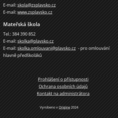
E-mail:
skola@zsplavsko.cz
E-mail:
www.zsplavsko.cz
Mateřská škola
Tel.: 384 390 852
E-mail:
skolka@plavsko.cz
E-mail:
skolka.omlouvani@plavsko.cz
- pro omlouvání
hlavně předškoláků
Prohlášení o přístupnosti
Ochrana osobních údajů
Kontakt na administrátora
Vyrobeno v
Origine
2024