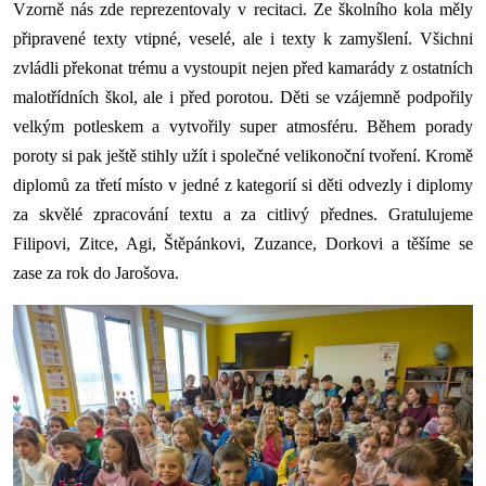
Vzorně nás zde reprezentovaly v recitaci. Ze školního kola měly
připravené texty vtipné, veselé, ale i texty k zamyšlení. Všichni
zvládli překonat trému a vystoupit nejen před kamarády z ostatních
malotřídních škol, ale i před porotou. Děti se vzájemně podpořily
velkým potleskem a vytvořily super atmosféru. Během porady
poroty si pak ještě stihly užít i společné velikonoční tvoření. Kromě
diplomů za třetí místo v jedné z kategorií si děti odvezly i diplomy
za skvělé zpracování textu a za citlivý přednes. Gratulujeme
Filipovi, Zitce, Agi, Štěpánkovi, Zuzance, Dorkovi a těšíme se
zase za rok do Jarošova.