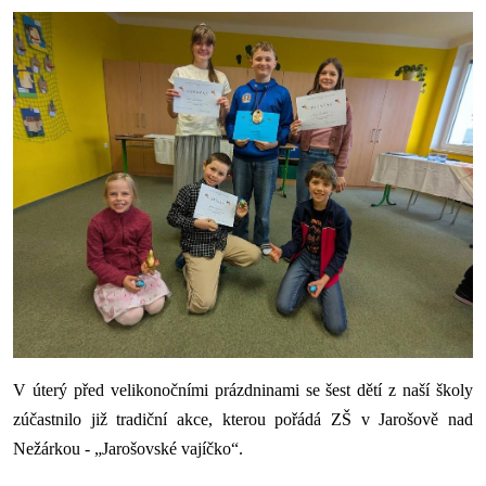
V úterý před velikonočními prázdninami se šest dětí z naší školy
zúčastnilo již tradiční akce, kterou pořádá ZŠ v Jarošově nad
Nežárkou - „Jarošovské vajíčko“.