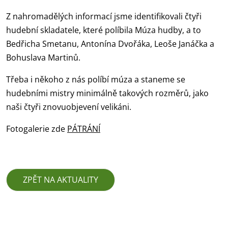
Z nahromadělých informací jsme identifikovali čtyři
hudební skladatele, které políbila Múza hudby, a to
Bedřicha Smetanu, Antonína Dvořáka, Leoše Janáčka a
Bohuslava Martinů.
Třeba i někoho z nás políbí múza a staneme se
hudebními mistry minimálně takových rozměrů, jako
naši čtyři znovuobjevení velikáni.
Fotogalerie zde
PÁTRÁNÍ
ZPĚT NA AKTUALITY