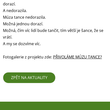
dorazí.
A nedorazila.
Múza tance nedorazila.
Možná jednou dorazí.
Možná, čím víc lidí bude tančit, tím větší je šance, že se
vrátí.
A my se dozvíme víc.
Fotogalerie z projektu zde:
PŘIVOLÁME MÚZU TANCE?
ZPĚT NA AKTUALITY