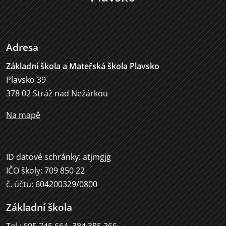
Adresa
Základní škola a Mateřská škola Plavsko
Plavsko 39
378 02 Stráž nad Nežárkou
Na mapě
ID datové schránky: atjmgjg
IČO školy: 709 850 22
č. účtu: 604200329/0800
Základní škola
Tel.: 605 745 664, 384 385 266