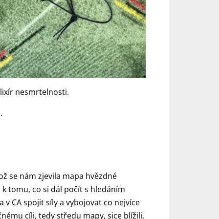
ixír nesmrtelnosti.
.
ikož se nám zjevila mapa hvězdné
ii k tomu, co si dál počít s hledáním
a v CA spojit síly a vybojovat co nejvíce
mu cíli, tedy středu mapy, sice blížili,