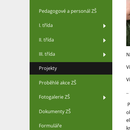
Pedagogové a personál ZŠ
I. třída
II. třída
III. třída
N
V
Projekty
V
Proběhlé akce ZŠ
.
Fotogalerie ZŠ
P
Dokumenty ZŠ
o
e
Formuláře
k