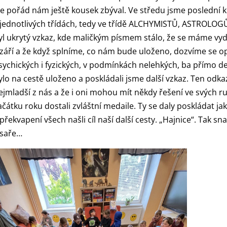
le pořád nám ještě kousek zbýval. Ve středu jsme poslední k
 jednotlivých třídách, tedy ve třídě ALCHYMISTŮ, ASTROLO
yl ukrytý vzkaz, kde maličkým písmem stálo, že se máme vydat
 září a že když splníme, co nám bude uloženo, dozvíme se opět
sychických i fyzických, v podmínkách nelehkých, ba přímo d
ylo na cestě uloženo a poskládali jsme další vzkaz. Ten odkaz
ejmladší z nás a že i oni mohou mít někdy řešení ve svých ru
ačátku roku dostali zvláštní medaile. Ty se daly poskládat ja
 překvapení všech našli cíl naší další cesty. „Hajnice“. Tak 
ísaře…