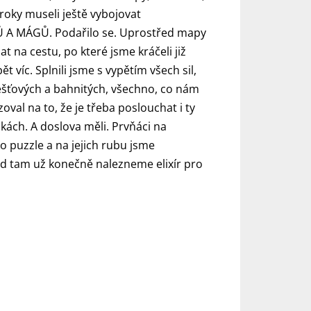
roky museli ještě vybojovat
GŮ A MÁGŮ. Podařilo se. Uprostřed mapy
 na cestu, po které jsme kráčeli již
 víc. Splnili jsme s vypětím všech sil,
ešťových a bahnitých, všechno, co nám
oval na to, že je třeba poslouchat i ty
kách. A doslova měli. Prvňáci na
ko puzzle a na jejich rubu jsme
snad tam už konečně nalezneme elixír pro