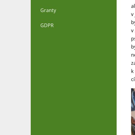
a
Granty
v
b
GDPR
v
p
b
n
z
k
c