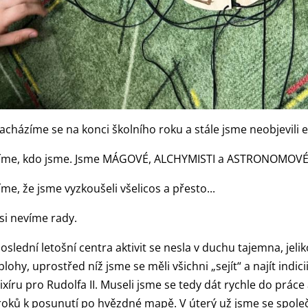
acházíme se na konci školního roku a stále jsme neobjevili el
íme, kdo jsme. Jsme MÁGOVÉ, ALCHYMISTI a ASTRONOMOVÉ
íme, že jsme vyzkoušeli všelicos a přesto...
. si nevíme rady.
oslední letošní centra aktivit se nesla v duchu tajemna, jel
blohy, uprostřed níž jsme se měli všichni „sejít“ a najít indic
lixíru pro Rudolfa II. Museli jsme se tedy dát rychle do práce 
roků k posunutí po hvězdné mapě. V úterý už jsme se společné