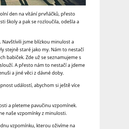
olní den na vítání prvňáčků, přesto
i školy a pak se rozloučila, odešla a
Navštívili jsme blízkou minulost a
y stejně staré jako my. Nám to nestačí
šich babiček. Zde už se seznamujeme s
slouží. A přesto nám to nestačí a jdeme
nuši a jiné věci z dávné doby.
nost událostí, abychom si ještě více
losti a pleteme pavučinu vzpomínek.
me naše vzpomínky z minulosti.
jednu vzpomínku, kterou oživíme na