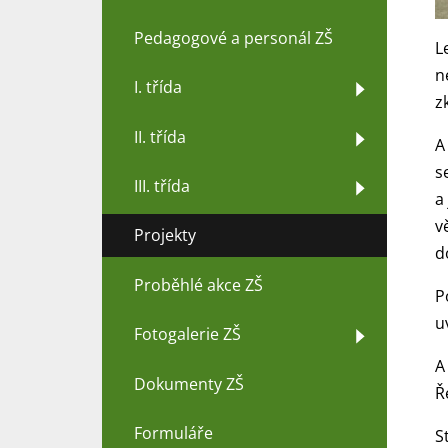
Pedagogové a personál ZŠ
L
n
I. třída
z
II. třída
A
s
III. třída
a
v
Projekty
d
Proběhlé akce ZŠ
P
u
Fotogalerie ZŠ
A
Dokumenty ZŠ
Ř
Formuláře
S