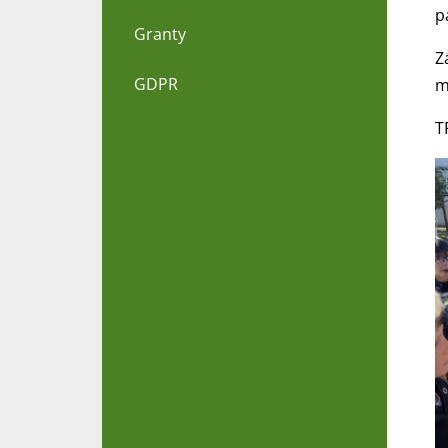
p
Granty
Z
GDPR
m
T