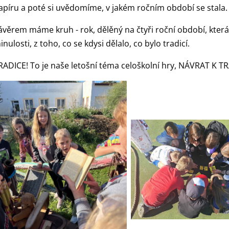
apíru a poté si uvědomíme, v jakém ročním období se stala
ávěrem máme kruh - rok, dělěný na čtyři roční období, kter
inulosti, z toho, co se kdysi dělalo, co bylo tradicí.
RADICE! To je naše letošní téma celoškolní hry, NÁVRAT K T