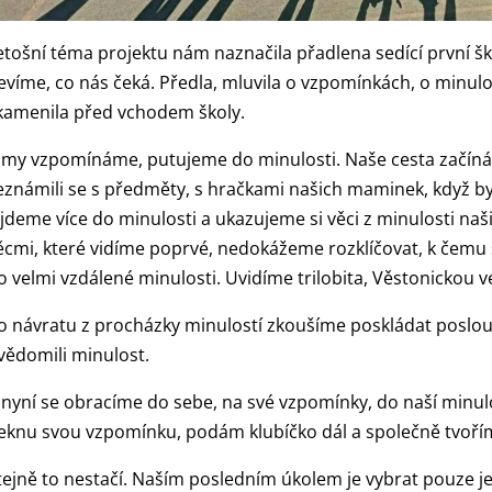
etošní téma projektu nám naznačila přadlena sedící první šk
evíme, co nás čeká. Předla, mluvila o vzpomínkách, o minulost
kamenila před vchodem školy.
 my vzpomínáme, putujeme do minulosti. Naše cesta začíná. 
eznámili se s předměty, s hračkami našich maminek, když byl
 jdeme více do minulosti a ukazujeme si věci z minulosti na
ěcmi, které vidíme poprvé, nedokážeme rozklíčovat, k čemu 
o velmi vzdálené minulosti. Uvidíme trilobita, Věstonickou ve
o návratu z procházky minulostí zkoušíme poskládat posloup
vědomili minulost.
 nyní se obracíme do sebe, na své vzpomínky, do naší minu
eknu svou vzpomínku, podám klubíčko dál a společně tvoří
tejně to nestačí. Naším posledním úkolem je vybrat pouze 