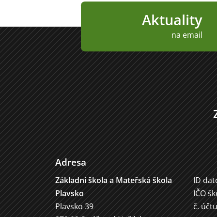
Aktuality
na email
Adresa
Základní škola a Mateřská škola
ID dat
Plavsko
IČO šk
Plavsko 39
č. účt