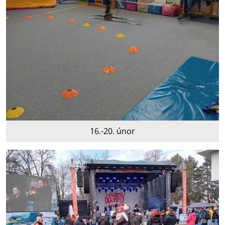
16.-20. únor