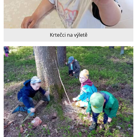
Krtečci na výletě