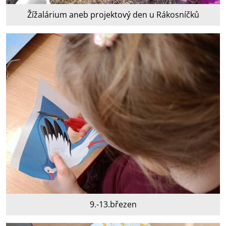
Žížalárium aneb projektový den u Rákosníčků
9.-13.březen