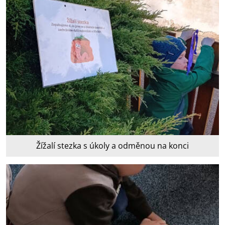
Žížalí stezka s úkoly a odměnou na konci