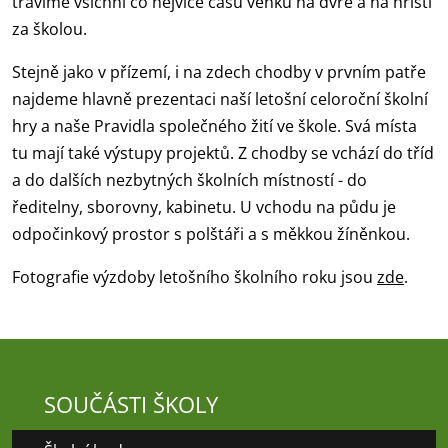
trávíme všichni co nejvíce času venku na dvře a na hřišti
za školou.
Stejně jako v přízemí, i na zdech chodby v prvním patře
najdeme hlavně prezentaci naší letošní celoroční školní
hry a naše Pravidla společného žití ve škole. Svá místa
tu mají také výstupy projektů. Z chodby se vchází do tříd
a do dalších nezbytných školních místností - do
ředitelny, sborovny, kabinetu. U vchodu na půdu je
odpočinkový prostor s polštáři a s měkkou žíněnkou.
Fotografie výzdoby letošního školního roku jsou
zde
.
SOUČÁSTI ŠKOLY